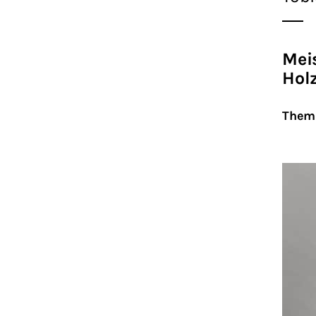
Meis
Hol
Thema