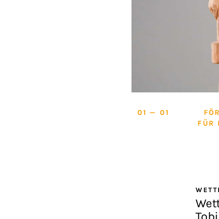
01 — 01
FÖ
FÜR
WET
Wet
Tob